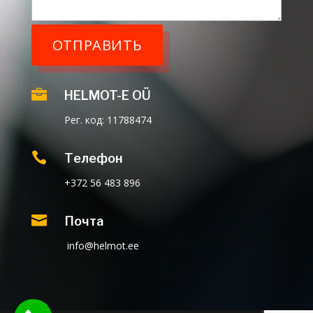

HELMOT-E OÜ
Рег. код: 11788474

Телефон
+372 56 483 896

Почта
info@helmot.ee