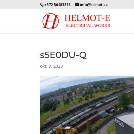
+372 56483896
info@helmot.ee
s5E0DU-Q
okt. 9, 2020